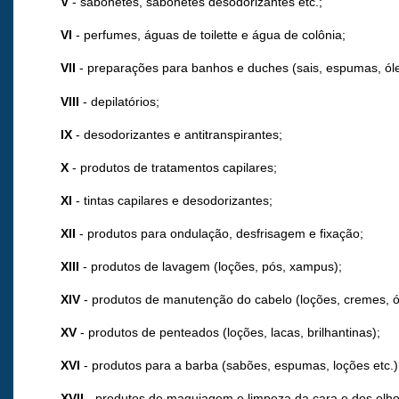
V
- sabonetes, sabonetes desodorizantes etc.;
VI
- perfumes, águas de toilette e água de colônia;
VII
- preparações para banhos e duches (sais, espumas, óleo
VIII
- depilatórios;
IX
- desodorizantes e antitranspirantes;
X
- produtos de tratamentos capilares;
XI
- tintas capilares e desodorizantes;
XII
- produtos para ondulação, desfrisagem e fixação;
XIII
- produtos de lavagem (loções, pós, xampus);
XIV
- produtos de manutenção do cabelo (loções, cremes, ó
XV
- produtos de penteados (loções, lacas, brilhantinas);
XVI
- produtos para a barba (sabões, espumas, loções etc.)
XVII
- produtos de maquiagem e limpeza da cara e dos olho