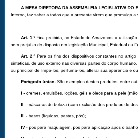
A MESA DIRETORA DA ASSEMBLEIA LEGISLATIVA DO
Interno, faz saber a todos que a presente virem que promulga a 
Art. 1.º
Fica proibida, no Estado do Amazonas, a utilizaçã
sem prejuízo do disposto em legislação Municipal, Estadual ou F
Art. 2.º
Para os fins dos dispositivos constantes no artigo
sintéticas, de uso externo nas diversas partes do corpo humano,
ou principal de limpá-los, perfumá-los, alterar sua aparência e 
Parágrafo único.
São exemplos destes produtos, entre out
I
- cremes, emulsões, loções, géis e óleos para a pele (mãos,
II
- máscaras de beleza (com exclusão dos produtos de desc
III
- bases (líquidas, pastas, pós);
IV
- pós para maquiagem, pós para aplicação após o banho, 