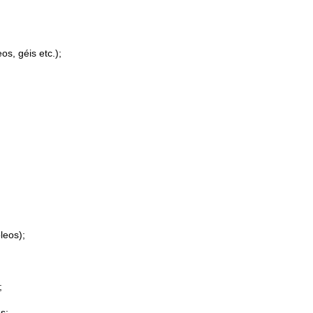
s, géis etc.);
leos);
;
s;