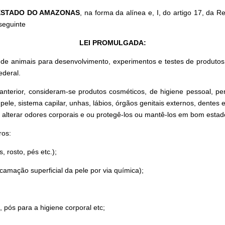
 ESTADO DO AMAZONAS
, na forma da alínea e, I, do artigo 17, da 
seguinte
LEI PROMULGADA:
o de animais para desenvolvimento, experimentos e testes de produto
ederal.
 anterior, consideram-se produtos cosméticos, de higiene pessoal, p
 pele, sistema capilar, unhas, lábios, órgãos genitais externos, dente
ou alterar odores corporais e ou protegê-los ou mantê-los em bom estad
ros:
 rosto, pés etc.);
amação superficial da pele por via química);
pós para a higiene corporal etc;