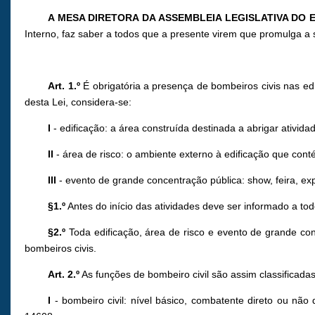
A MESA DIRETORA DA ASSEMBLEIA LEGISLATIVA DO
Interno, faz saber a todos que a presente virem que promulga a 
Art. 1.º
É obrigatória a presença de bombeiros civis nas ed
desta Lei, considera-se:
I
- edificação: a área construída destinada a abrigar ativi
II
- área de risco: o ambiente externo à edificação que con
III
- evento de grande concentração pública: show, feira, exp
§1.º
Antes do início das atividades deve ser informado a to
§2.º
Toda edificação, área de risco e evento de grande c
bombeiros civis.
Art. 2.º
As funções de bombeiro civil são assim classificadas
I
- bombeiro civil: nível básico, combatente direto ou nã