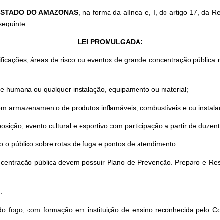
 ESTADO DO AMAZONAS
, na forma da alínea e, I, do artigo 17, da 
seguinte
LEI PROMULGADA:
ificações, áreas de risco ou eventos de grande concentração pública
dade humana ou qualquer instalação, equipamento ou material;
tém armazenamento de produtos inflamáveis, combustíveis e ou instalaç
osição, evento cultural e esportivo com participação a partir de duzen
do o público sobre rotas de fuga e pontos de atendimento.
oncentração pública devem possuir Plano de Prevenção, Preparo e R
:
o do fogo, com formação em instituição de ensino reconhecida pelo 