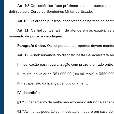
Art. 9.º
Os comércios fixos próximos uns dos outros podem 
definido pelo Corpo de Bombeiros Militar do Estado.
Art.10.
Os órgãos públicos, observadas as normas de contra
Art. 11.
Os helipontos, além de atenderem as exigências es
momento de pouso e decolagem.
Parágrafo único.
Os heliportos e aeroportos devem manter
Art. 12.
A inobservância do disposto nesta Lei acarretará ao 
I
- notificação para regularização com prazo arbitrado entre
II
- multa, no valor de R$1.000,00 (um mil reais) a R$50.000
III
- suspensão da licença de funcionamento;
IV
- interdição.
§1.º
O pagamento de multa não exonera o infrator a sanar a
§2.º
As multas poderão ser impostas em dobro em caso de r