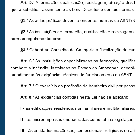
Art. 5.º
A formação, qualificação, reciclagem, atuação do
que a substitua, assim como às Leis, Decretos e demais normas 
§1.º
As aulas práticas devem atender às normas da ABNT/
§2.º
As instituições de formação, qualificação e reciclage
normas regulamentadoras.
§3.º
Caberá ao Conselho da Categoria a fiscalização do cump
Art. 6.º
As instituições especializadas na formação, qualif
combate a incêndio, instaladas no Estado do Amazonas, deverão
atendimento às exigências técnicas de funcionamento da ABNT.
Art. 7.º
O exercício da profissão de bombeiro civil por pesso
Art. 8.º
As exigências contidas nesta Lei não se aplicam:
I
- às edificações residenciais unifamiliares e multifamiliares
II
- às microempresas enquadradas como tal, na legislação
III
- às entidades maçônicas, confessionais, religiosas ou a