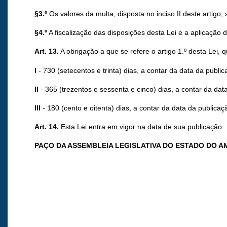
§3.º
Os valores da multa, disposta no inciso II deste artig
§4.º
A fiscalização das disposições desta Lei e a aplicação
Art. 13.
A obrigação a que se refere o artigo 1.º desta Lei,
I
- 730 (setecentos e trinta) dias, a contar da data da public
II
- 365 (trezentos e sessenta e cinco) dias, a contar da dat
III
- 180 (cento e oitenta) dias, a contar da data da publicaç
Art. 14.
Esta Lei entra em vigor na data de sua publicação.
PAÇO DA ASSEMBLEIA LEGISLATIVA DO ESTADO DO 