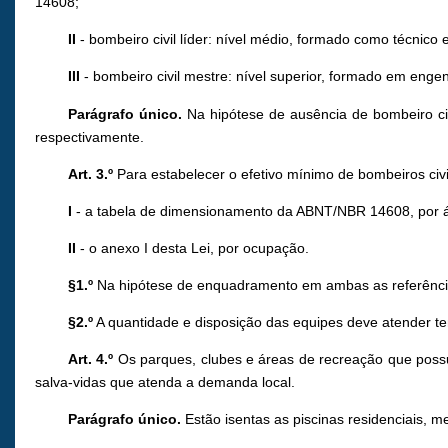
14608;
II
- bombeiro civil líder: nível médio, formado como técnico
III
- bombeiro civil mestre: nível superior, formado em eng
Parágrafo único.
Na hipótese de ausência de bombeiro ci
respectivamente.
Art. 3.º
Para estabelecer o efetivo mínimo de bombeiros civ
I
- a tabela de dimensionamento da ABNT/NBR 14608, por 
II
- o anexo I desta Lei, por ocupação.
§1.º
Na hipótese de enquadramento em ambas as referências,
§2.º
A quantidade e disposição das equipes deve atender te
Art. 4.º
Os parques, clubes e áreas de recreação que possua
salva-vidas que atenda a demanda local.
Parágrafo único.
Estão isentas as piscinas residenciais, 