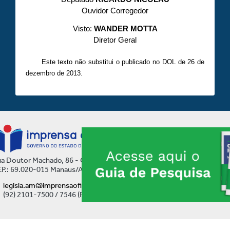
Ouvidor Corregedor
Visto:
WANDER MOTTA
Diretor Geral
Este texto não substitui o publicado no DOL de 26 de
dezembro de 2013.
a Doutor Machado, 86 - Centro
P.: 69.020-015 Manaus/AM
legisla.am@imprensaoficial.am.gov.br
(92) 2101-7500 / 7546 (Ramal)