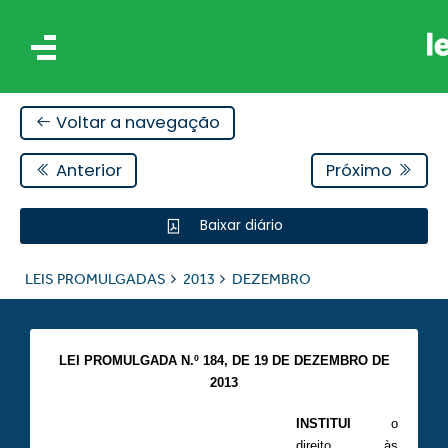
Voltar a navegação
Anterior
Próximo
Baixar diário
IS
LEIS PROMULGADAS
2013
DEZEMBRO
ES
LEI PROMULGADA N.º 184, DE 19 DE DEZEMBRO DE
2013
INSTITUI
o
direito às