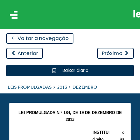
Voltar a navegação
Anterior
Próximo
Baixar diário
IS
LEIS PROMULGADAS
2013
DEZEMBRO
ES
LEI PROMULGADA N.º 184, DE 19 DE DEZEMBRO DE
2013
INSTITUI
o
direito às