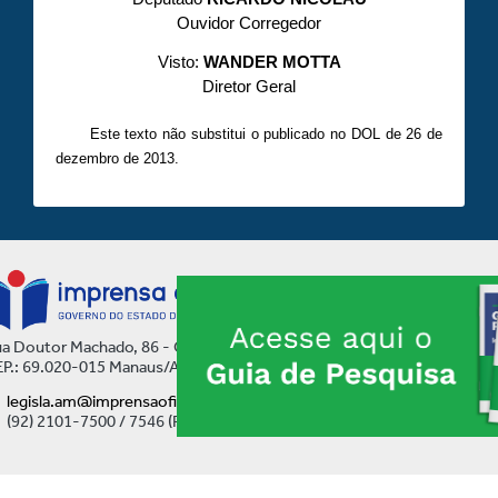
Ouvidor Corregedor
Visto:
WANDER MOTTA
Diretor Geral
Este texto não substitui o publicado no DOL de 26 de
dezembro de 2013.
a Doutor Machado, 86 - Centro
P.: 69.020-015 Manaus/AM
legisla.am@imprensaoficial.am.gov.br
(92) 2101-7500 / 7546 (Ramal)