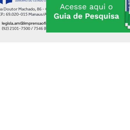
a Doutor Machado, 86 - Centro
P.: 69.020-015 Manaus/AM
legisla.am@imprensaoficial.am.gov.br
(92) 2101-7500 / 7546 (Ramal)