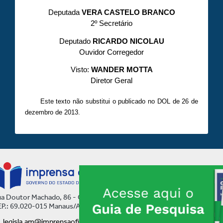
Deputada
VERA CASTELO BRANCO
2º Secretário
Deputado
RICARDO NICOLAU
Ouvidor Corregedor
Visto:
WANDER MOTTA
Diretor Geral
Este texto não substitui o publicado no DOL de 26 de
dezembro de 2013.
a Doutor Machado, 86 - Centro
P.: 69.020-015 Manaus/AM
legisla.am@imprensaoficial.am.gov.br