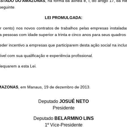
 ESTADO DO AMAZONAS
, na forma da alínea e, I, do artigo 17, da 
seguinte
LEI PROMULGADA:
r cento) nos novos contratos de trabalhos pelas empresas instalad
ra pessoas com idade superior a trinta e cinco anos para seus quadros 
der incentivo a empresas que participarem desta ação social na inclus
el com sua qualificação e experiência profissional.
equarem a esta Lei.
AMAZONAS
, em Manaus, 19 de dezembro de 2013.
Deputado
JOSUÉ NETO
Presidente
Deputado
BELARMINO LINS
1º Vice-Presidente