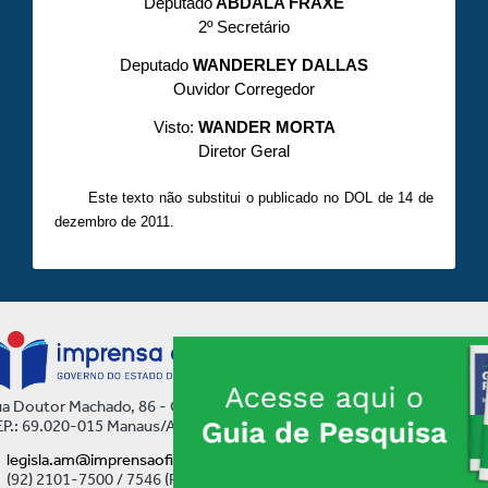
Deputado
ABDALA FRAXE
2º Secretário
Deputado
WANDERLEY DALLAS
Ouvidor Corregedor
Visto:
WANDER MORTA
Diretor Geral
Este texto não substitui o publicado no DOL de 14 de
dezembro de 2011.
a Doutor Machado, 86 - Centro
P.: 69.020-015 Manaus/AM
legisla.am@imprensaoficial.am.gov.br
(92) 2101-7500 / 7546 (Ramal)