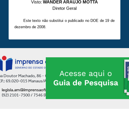
Visto:
WANDER ARAÚJO MOTTA
Diretor Geral
Este texto não substitui o publicado no DOE de 19 de
dezembro de 2008.
a Doutor Machado, 86 - Centro
P.: 69.020-015 Manaus/AM
legisla.am@imprensaoficial.am.gov.br
(92) 2101-7500 / 7546 (Ramal)