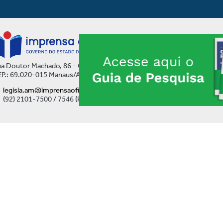
a Doutor Machado, 86 - Centro
P.: 69.020-015 Manaus/AM
legisla.am@imprensaoficial.am.gov.br
(92) 2101-7500 / 7546 (Ramal)