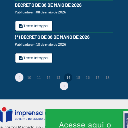
DECRETO DE 08 DE MAIO DE 2026
Publicada em 08 de maio de 2026
Texto integral
(*) DECRETO DE 08 DE MANO DE 2026
Publicada em 18 de maio de 2026
Texto integral
10
11
12
13
14
15
16
17
18
(current)
a Doutor Machado, 86 - Centro