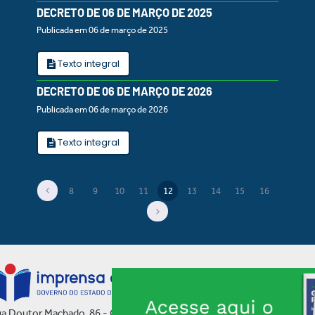
DECRETO DE 06 DE MARÇO DE 2025
Publicada em 06 de março de 2025
Texto integral
DECRETO DE 06 DE MARÇO DE 2026
Publicada em 06 de março de 2026
Texto integral
8
9
10
11
12
13
14
15
16
(current)
a Doutor Machado, 86 - Centro