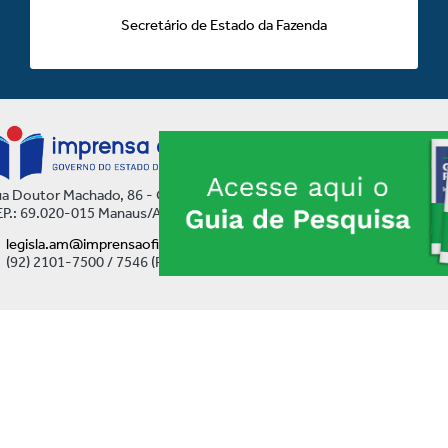
Secretário de Estado da Fazenda
a Doutor Machado, 86 - Centro
P.: 69.020-015 Manaus/AM
legisla.am@imprensaoficial.am.gov.br
(92) 2101-7500 / 7546 (Ramal)