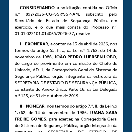
CONSIDERANDO
a solicitação contida no Ofício
n.º 852/2026-CG-SSP/SSP-AM, subscrito pelo
Secretário de Estado de Segurança Pública, em
exercício, e o que mais consta do Processo n.º
01.01.022101.014065/2026-37, resolve
I
-
EXONERAR
, a contar de 13 de abril de 2026, nos
termos do artigo 55, II,
a
, da Lei n.º 1.762, de 14 de
novembro de 1986,
JOÃO PEDRO LUERSEN LOBO
,
do cargo de provimento em comissão de Chefe de
Unidade, AD-1, da Corregedoria Geral do Sistema de
Segurança Pública, órgão integrante da estrutura da
SECRETARIA DE ESTADO DE SEGURANÇA PÚBLICA,
constante do Anexo Único, Parte 16, da Lei Delegada
n.º 123, de 31 de outubro de 2019;
II
-
NOMEAR
, nos termos do artigo 7.°, II, da Lei n.o
1.762, de 14 de novembro de 1986,
LUANA SARA
FREIRE GOMES
, para exercer, na Corregedoria Geral
do Sistema de Segurança Pública, órgão integrante da
estrutura da SECRETARIA DE ESTADO DE