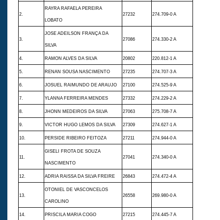
RAYRA RAFAELA PEREIRA
2.
27232
274.709-0 A
LOBATO
JOSE ADEILSON FRANÇA DA
3.
27086
274.330-2 A
SILVA
4.
RAMON ALVES DA SILVA
20802
220.812-1 A
5.
RENAN SOUSA NASCIMENTO
27235
274.707-3 A
6.
JOSUEL RAIMUNDO DE ARAUJO
27100
274.525-9 A
7.
YLANNA FERREIRA MENDES
27332
274.229-2 A
8.
JHONN MEDEIROS DA SILVA
27063
275.708-7 A
9.
VICTOR HUGO LEMOS DA SILVA
27309
274.627-1 A
10.
PERSIDE RIBEIRO FEITOZA
27211
274.944-0 A
GISELI FROTA DE SOUZA
11.
27041
274.340-0 A
NASCIMENTO
12.
ADRIA RAISSA DA SILVA FREIRE
26843
274.472-4 A
OTONIEL DE VASCONCELOS
13.
26558
269.980-0 A
CAROLINO
14.
PRISCILA MARIA COGO
27215
274.445-7 A