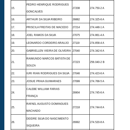
PEDRO HENRIQUE RODRIGUES
15.
27208
274.750-2 A
GONCALVES
16.
ARTHUR DA SILVA RIBEIRO
26882
274.325-6 A
17.
PRISCILA FREITAS DE MACEDO
27214
274.448-1 A
18.
JOEL RAMOS DA SILVA
27075
274.861-4 A
19.
LEONARDO CORDEIRO ARAUJO
27119
274.858-4 A
20.
GABRIELLEN VIEIRA DE OLIVEIRA
27040
274.342-6 A
RAIMUNDO MARCOS BATISTA DE
21.
27223
256.040-2 B
SOUZA
22.
IURI RIAN RODRIGUES DA SILVA
27046
274.423-6 A
23.
JOSUE PRAIA GUIMARAES
27099
274.768-5 A
CALEBE WILLIAM FARIAS
24.
26904
274.745-6 A
FRANÇA
RAFAEL AUGUSTO DOMINGUES
25.
27218
274.744-8 A
MACHADO
DEIDRE SILVA DO NASCIMENTO
26.
26992
274.520-8 A
SIQUEIRA