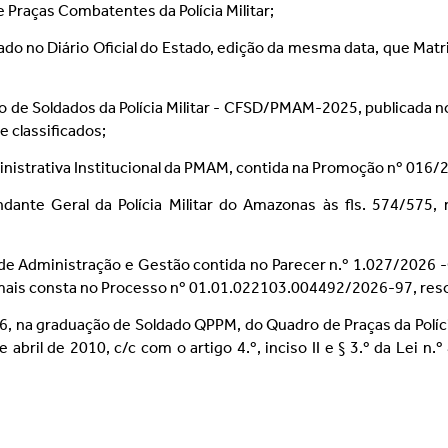
 Praças Combatentes da Polícia Militar;
do no Diário Oficial do Estado, edição da mesma data, que Matr
 de Soldados da Polícia Militar - CFSD/PMAM-2025, publicada no
e classificados;
inistrativa Institucional da PMAM, contida na Promoção nº 01
te Geral da Polícia Militar do Amazonas às fls. 574/575, 
de Administração e Gestão contida no Parecer n.º 1.027/2026 -
ais consta no Processo nº 01.01.022103.004492/2026-97, res
6, na graduação de Soldado QPPM, do Quadro de Praças da Políci
 de abril de 2010, c/c com o artigo 4.º, inciso II e § 3.º da Lei 