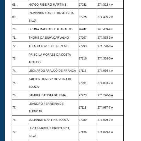
68.
HYAGO RIBEIRO MARTINS
27031
274.522-4 A
RAMISSON DANIEL BASTOS DA
69.
27225
274.439-2 A
SILVA
70.
BRUNA MACHADO DE ARAUJO
26942
245.459-9 B
71.
THOME DA SILVA CARVALHO
27297
274.575-5 A
72.
THIAGO LOPES DE REZENDE
27293
274.720-0 A
PRISCILA MORAES DA COSTA
73.
27216
274.368-0 A
ARAUJO
74.
LEONARDO ARAUJO DE FRANÇA
27118
274.956-4 A
JAILTON JUNIOR OLIVEIRA DE
75.
27051
274.803-7 A
SOUZA
76.
SAMUEL BATISTA DE LIMA
27273
274.290-0 A
LEANDRO FERREIRA DE
77.
27113
274.977-7 A
ALENCAR
78.
JULIANNE MARTINS SOUZA
27089
274.526-7 A
LUCAS MATEUS FREITAS DA
79.
27136
274.899-1 A
SILVA