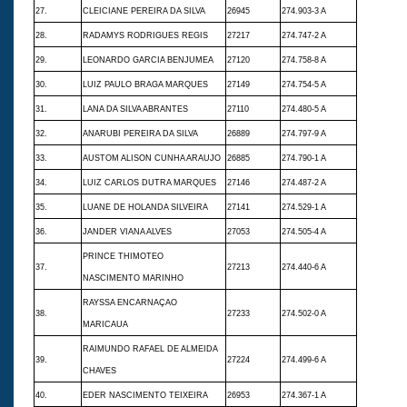
27.
CLEICIANE PEREIRA DA SILVA
26945
274.903-3 A
28.
RADAMYS RODRIGUES REGIS
27217
274.747-2 A
29.
LEONARDO GARCIA BENJUMEA
27120
274.758-8 A
30.
LUIZ PAULO BRAGA MARQUES
27149
274.754-5 A
31.
LANA DA SILVA ABRANTES
27110
274.480-5 A
32.
ANARUBI PEREIRA DA SILVA
26889
274.797-9 A
33.
AUSTOM ALISON CUNHA ARAUJO
26885
274.790-1 A
34.
LUIZ CARLOS DUTRA MARQUES
27146
274.487-2 A
35.
LUANE DE HOLANDA SILVEIRA
27141
274.529-1 A
36.
JANDER VIANA ALVES
27053
274.505-4 A
PRINCE THIMOTEO
37.
27213
274.440-6 A
NASCIMENTO MARINHO
RAYSSA ENCARNAÇAO
38.
27233
274.502-0 A
MARICAUA
RAIMUNDO RAFAEL DE ALMEIDA
39.
27224
274.499-6 A
CHAVES
40.
EDER NASCIMENTO TEIXEIRA
26953
274.367-1 A