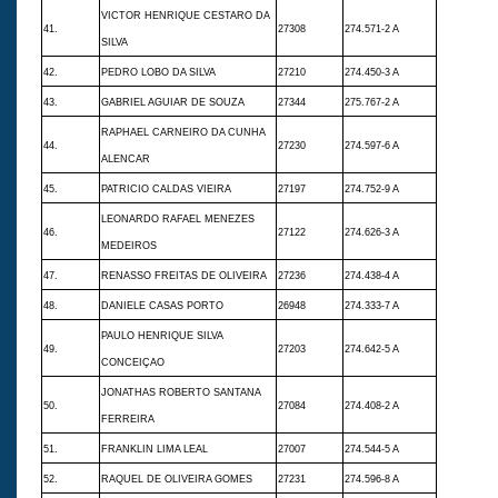
VICTOR HENRIQUE CESTARO DA
41.
27308
274.571-2 A
SILVA
42.
PEDRO LOBO DA SILVA
27210
274.450-3 A
43.
GABRIEL AGUIAR DE SOUZA
27344
275.767-2 A
RAPHAEL CARNEIRO DA CUNHA
44.
27230
274.597-6 A
ALENCAR
45.
PATRICIO CALDAS VIEIRA
27197
274.752-9 A
LEONARDO RAFAEL MENEZES
46.
27122
274.626-3 A
MEDEIROS
47.
RENASSO FREITAS DE OLIVEIRA
27236
274.438-4 A
48.
DANIELE CASAS PORTO
26948
274.333-7 A
PAULO HENRIQUE SILVA
49.
27203
274.642-5 A
CONCEIÇAO
JONATHAS ROBERTO SANTANA
50.
27084
274.408-2 A
FERREIRA
51.
FRANKLIN LIMA LEAL
27007
274.544-5 A
52.
RAQUEL DE OLIVEIRA GOMES
27231
274.596-8 A