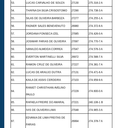
53.
LUCAS CARVALHO DE SOUZA
27130
275.316-2 A
54.
THAYNA DA SILVA CRISOSTOMO
27290
274.738-3 A
55.
SILAS DE OLIVEIRA BARBOZA
27277
274.255-1 A
56.
FAGNER SALES BENEVENUTO
26980
274.372-8 A
57.
JORDANA FONSECA IZEL
27085
274.426-0 A
58.
JOSIMAR FARIAS DE OLIVEIRA
27097
274.770-7 A
59.
IVANILDO ALMEIDA CORREA
27047
274.576-3 A
60.
EVERTON MARTINELLI SILVA
26972
274.588-7 A
61.
RAMON CRUZ DE OLIVEIRA
27227
274.381-7 A
62.
LUCAS DE ARAUJO DUTRA
27131
274.471-6 A
63.
KAILA DE ASSIS CERDEIRA
27103
274.959-9 A
RANIET CHRISTHIAN AVELINO
64.
27229
274.600-0 A
PAULO
65.
RAFAELA FREIRE DO AMARAL
27221
240.106-1 B
66.
IVIS DE OLIVEIRA LIMA
27048
274.965-3 A
EDVANIA DE LIMA FREITAS DE
67.
26994
274.378-7 A
FARIAS