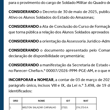
para o provimento do cargo de Soldado Militar do Quadro de
CONSIDERANDO
o Decreto de 30 de maio de 2025, publica
Ativo os Alunos Soldados do Estado do Amazonas;
CONSIDERANDO
a Ata de Conclusão do Curso de Formação
que torna pública a relação dos Alunos Soldados aprovados 
CONSIDERANDO
a orientação da Assessoria Jurídico-Adm
CONSIDERANDO
o documento apresentado pelo Comandan
declaração de disponibilidade orçamentária;
CONSIDERANDO
a manifestação da Secretaria de Estado 
no Parecer-Chefia n.º 00007/2026-PPM-PGE-AM, e o que m
INCORPORAR e NOMEAR
, a contar de 03 de março de 202
parágrafo único, incisos VIII e IX, da Lei n.º 3.498, de 19
identificados:
ORD
NOME
IDT
MAT
1.
WELTON SALAZAR CARVALHO
27321
274.273-0 A