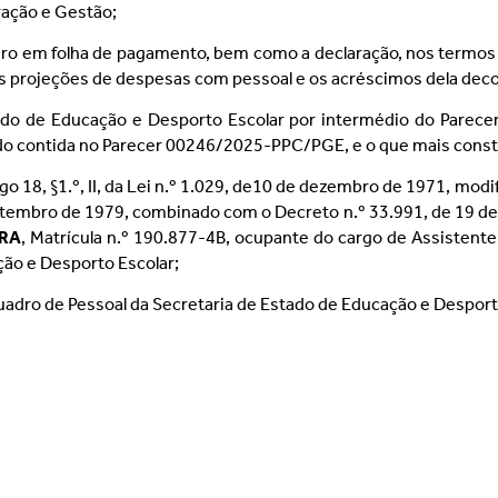
ração e Gestão;
o em folha de pagamento, bem como a declaração, nos termos do ar
s projeções de despesas com pessoal e os acréscimos dela dec
ado de Educação e Desporto Escolar por intermédio do Parec
do contida no Parecer 00246/2025-PPC/PGE, e o que mais cons
go 18, §1.º, II, da Lei n.º 1.029, de10 de dezembro de 1971, modi
 setembro de 1979, combinado com o Decreto n.º 33.991, de 19 de 
IRA
, Matrícula n.º 190.877-4B, ocupante do cargo de Assistente
ção e Desporto Escolar;
uadro de Pessoal da Secretaria de Estado de Educação e Desporto