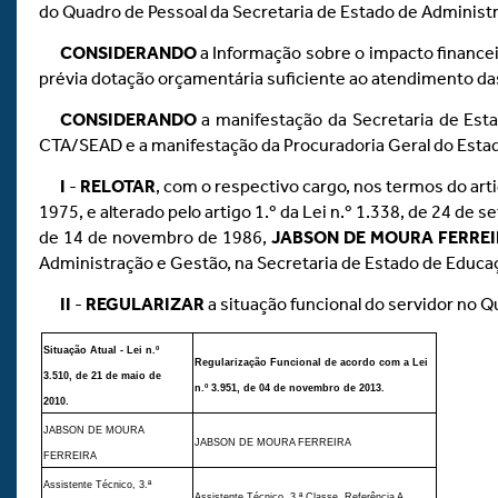
do Quadro de Pessoal da Secretaria de Estado de Administ
CONSIDERANDO
a Informação sobre o impacto financeir
prévia dotação orçamentária suficiente ao atendimento da
CONSIDERANDO
a manifestação da Secretaria de Est
CTA/SEAD e a manifestação da Procuradoria Geral do Esta
I
-
RELOTAR
, com o respectivo cargo, nos termos do arti
1975, e alterado pelo artigo 1.º da Lei n.º 1.338, de 24 de
de 14 de novembro de 1986,
JABSON DE MOURA FERRE
Administração e Gestão, na Secretaria de Estado de Educa
II
-
REGULARIZAR
a situação funcional do servidor no Q
Situação Atual - Lei n.º
Regularização Funcional de acordo com a Lei
3.510, de 21 de maio de
n.º 3.951, de 04 de novembro de 2013.
2010.
JABSON DE MOURA
JABSON DE MOURA FERREIRA
FERREIRA
Assistente Técnico, 3.ª
Assistente Técnico, 3.ª Classe, Referência A.