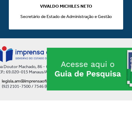
VIVALDO MICHILES NETO
Secretário de Estado de Administração e Gestão
a Doutor Machado, 86 - Centro
P.: 69.020-015 Manaus/AM
legisla.am@imprensaoficial.am.gov.br
(92) 2101-7500 / 7546 (Ramal)