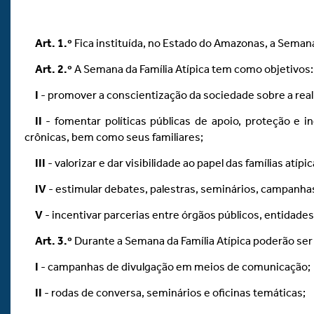
Art.
1.º
Fica instituída, no Estado do Amazonas, a Semana
Art.
2.º
A Semana da Família Atípica tem como objetivos:
I
- promover a conscientização da sociedade sobre a realid
II
- fomentar políticas públicas de apoio, proteção e 
crônicas, bem como seus familiares;
III
- valorizar e dar visibilidade ao papel das famílias atí
IV
- estimular debates, palestras, seminários, campanhas 
V
- incentivar parcerias entre órgãos públicos, entidade
Art.
3.º
Durante a Semana da Família Atípica poderão ser
I
- campanhas de divulgação em meios de comunicação;
II
- rodas de conversa, seminários e oficinas temáticas;