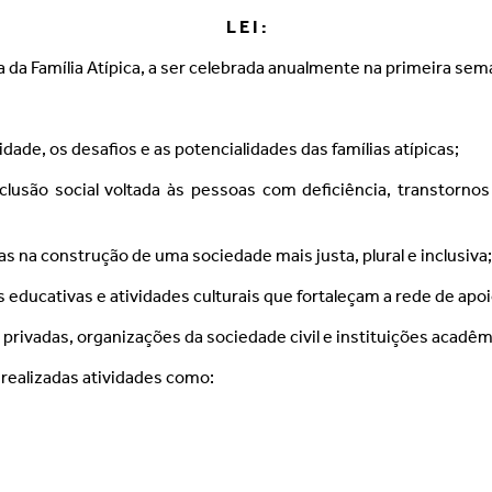
L E I :
 da Família Atípica, a ser celebrada anualmente na primeira se
ade, os desafios e as potencialidades das famílias atípicas;
inclusão social voltada às pessoas com deficiência, transtorn
picas na construção de uma sociedade mais justa, plural e inclusiva;
educativas e atividades culturais que fortaleçam a rede de apoio
s privadas, organizações da sociedade civil e instituições acadê
 realizadas atividades como: