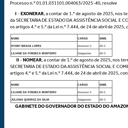
Processo n.º 01.01.031101.004063/2025-40, resolve
I
-
EXONERAR
, a contar de 1.º de agosto de 2025, nos te
da SECRETARIA DE ESTADO DA ASSISTÊNCIA SOCIAL E COMBA
os artigos 4.º e 5.º da Lei n.º 7.444, de 24 de abril de 2025
NOME
CARGO
SIMB.
HYONY BRAGA LOPES
Assessor II
AD-2
LILIANE DA FONSECA MONTEIRO
Subgerente
AD-3
II
-
NOMEAR
, a contar de 1.º de agosto de 2025, nos t
SECRETARIA DE ESTADO DA ASSISTÊNCIA SOCIAL E COMBATE 
artigos 4.º e 5.º da Lei n.º 7.444, de 24 de abril de 2025, c
NOME
CARGO
SIMB.
LILIANE DA FONSECA MONTEIRO
Assessor II
AD-2
JULIANA QUEIROZ DA SILVA
Subgerente
AD-3
GABINETE DO GOVERNADOR DO ESTADO DO AMAZO