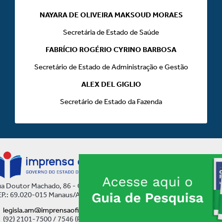
NAYARA DE OLIVEIRA MAKSOUD MORAES
Secretária de Estado de Saúde
FABRÍCIO ROGÉRIO CYRINO BARBOSA
Secretário de Estado de Administração e Gestão
ALEX DEL GIGLIO
Secretário de Estado da Fazenda
a Doutor Machado, 86 - Centro
P.: 69.020-015 Manaus/AM
legisla.am@imprensaoficial.am.gov.br
(92) 2101-7500 / 7546 (Ramal)