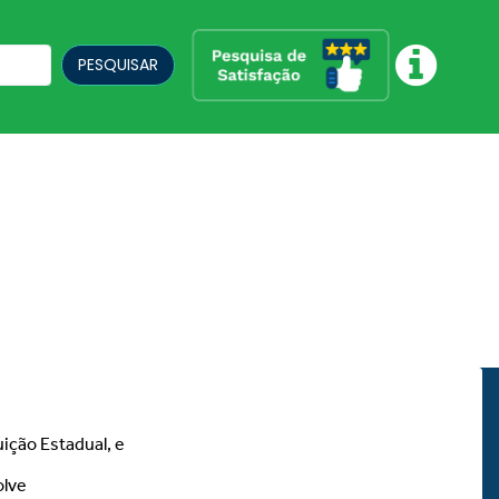
PESQUISAR
uição Estadual, e
olve