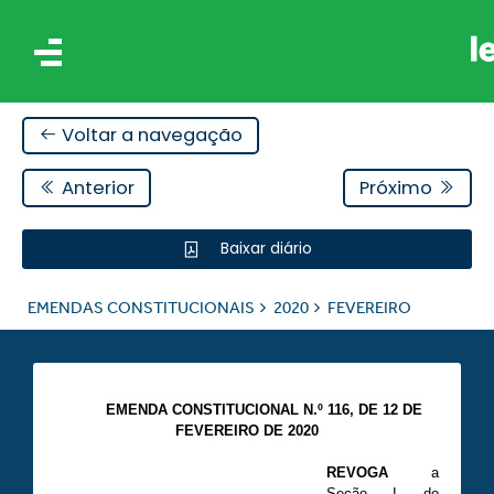
Voltar a navegação
Anterior
Próximo
Baixar diário
AIS
EMENDAS CONSTITUCIONAIS
2020
FEVEREIRO
ES
EMENDA CONSTITUCIONAL N.º 116, DE 12 DE
FEVEREIRO DE 2020
REVOGA
a
Seção I do