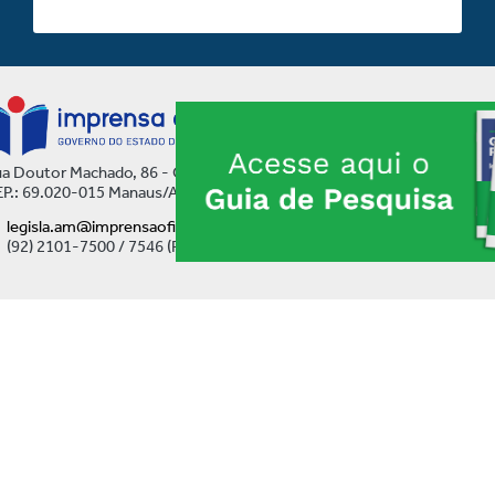
a Doutor Machado, 86 - Centro
P.: 69.020-015 Manaus/AM
legisla.am@imprensaoficial.am.gov.br
(92) 2101-7500 / 7546 (Ramal)