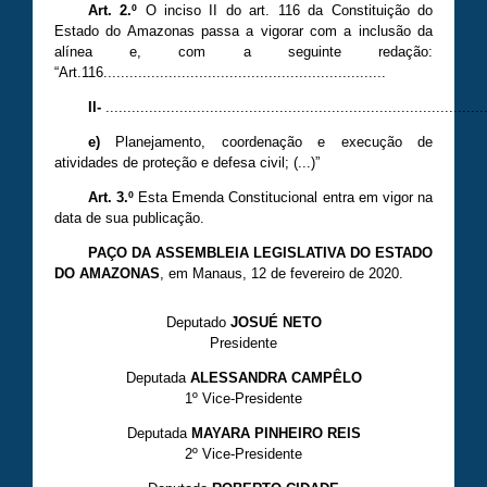
Art. 2.º
O inciso II do art. 116 da Constituição do
Estado do Amazonas passa a vigorar com a inclusão da
alínea e, com a seguinte redação:
“Art.116.................................................................
II-
.......................................................................................
e)
Planejamento, coordenação e execução de
atividades de proteção e defesa civil; (...)”
Art. 3.º
Esta Emenda Constitucional entra em vigor na
data de sua publicação.
PAÇO DA ASSEMBLEIA LEGISLATIVA DO ESTADO
DO AMAZONAS
, em Manaus, 12 de fevereiro de 2020.
Deputado
JOSUÉ NETO
Presidente
Deputada
ALESSANDRA CAMPÊLO
1º Vice-Presidente
Deputada
MAYARA PINHEIRO REIS
2º Vice-Presidente