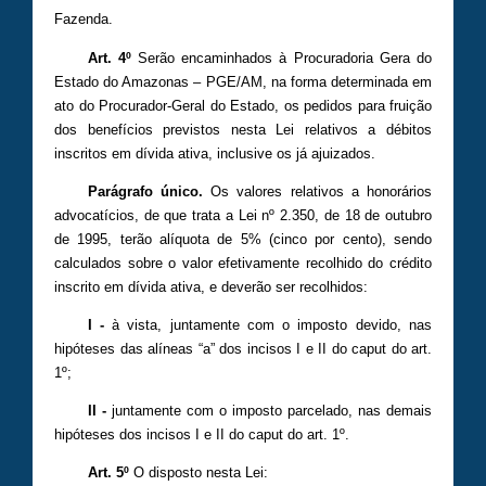
Fazenda.
Art. 4º
Serão encaminhados à Procuradoria Gera do
Estado do Amazonas – PGE/AM, na forma determinada em
ato do Procurador-Geral do Estado, os pedidos para fruição
dos benefícios previstos nesta Lei relativos a débitos
inscritos em dívida ativa, inclusive os já ajuizados.
Parágrafo único.
Os valores relativos a honorários
advocatícios, de que trata a Lei nº 2.350, de 18 de outubro
de 1995, terão alíquota de 5% (cinco por cento), sendo
calculados sobre o valor efetivamente recolhido do crédito
inscrito em dívida ativa, e deverão ser recolhidos:
I -
à vista, juntamente com o imposto devido, nas
hipóteses das alíneas “a” dos incisos I e II do caput do art.
1º;
II -
juntamente com o imposto parcelado, nas demais
hipóteses dos incisos I e II do caput do art. 1º.
Art. 5º
O disposto nesta Lei: