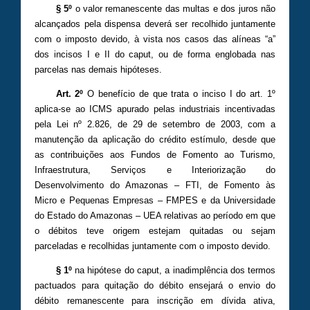
§ 5º
o valor remanescente das multas e dos juros não
alcançados pela dispensa deverá ser recolhido juntamente
com o imposto devido, à vista nos casos das alíneas “a”
dos incisos I e II do caput, ou de forma englobada nas
parcelas nas demais hipóteses.
Art. 2º
O benefício de que trata o inciso I do art. 1º
aplica-se ao ICMS apurado pelas industriais incentivadas
pela Lei nº 2.826, de 29 de setembro de 2003, com a
manutenção da aplicação do crédito estímulo, desde que
as contribuições aos Fundos de Fomento ao Turismo,
Infraestrutura, Serviços e Interiorização do
Desenvolvimento do Amazonas – FTI, de Fomento às
Micro e Pequenas Empresas – FMPES e da Universidade
do Estado do Amazonas – UEA relativas ao período em que
o débitos teve origem estejam quitadas ou sejam
parceladas e recolhidas juntamente com o imposto devido.
§ 1º
na hipótese do caput, a inadimplência dos termos
pactuados para quitação do débito ensejará o envio do
débito remanescente para inscrição em dívida ativa,