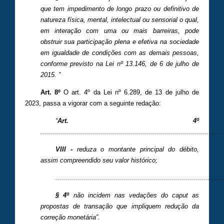
que tem impedimento de longo prazo ou definitivo de
natureza física, mental, intelectual ou sensorial o qual,
em interação com uma ou mais barreiras, pode
obstruir sua participação plena e efetiva na sociedade
em igualdade de condições com as demais pessoas,
conforme previsto na Lei nº 13.146, de 6 de julho de
2015. ”
Art. 8º
O art. 4º da Lei nº 6.289, de 13 de julho de
2023, passa a vigorar com a seguinte redação:
“
Art. 4º
...........................................................................................
VIII -
reduza o montante principal do débito,
assim compreendido seu valor histórico;
....................................................................................
§ 4º
não incidem nas vedações do caput as
propostas de transação que impliquem redução da
correção monetária”.