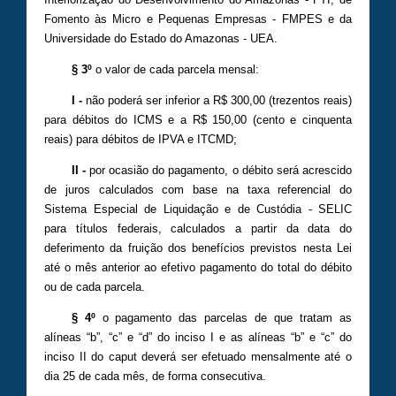
Fomento às Micro e Pequenas Empresas - FMPES e da
Universidade do Estado do Amazonas - UEA.
§ 3º
o valor de cada parcela mensal:
I -
não poderá ser inferior a R$ 300,00 (trezentos reais)
para débitos do ICMS e a R$ 150,00 (cento e cinquenta
reais) para débitos de IPVA e ITCMD;
II -
por ocasião do pagamento, o débito será acrescido
de juros calculados com base na taxa referencial do
Sistema Especial de Liquidação e de Custódia - SELIC
para títulos federais, calculados a partir da data do
deferimento da fruição dos benefícios previstos nesta Lei
até o mês anterior ao efetivo pagamento do total do débito
ou de cada parcela.
§ 4º
o pagamento das parcelas de que tratam as
alíneas “b”, “c” e “d” do inciso I e as alíneas “b” e “c” do
inciso II do caput deverá ser efetuado mensalmente até o
dia 25 de cada mês, de forma consecutiva.