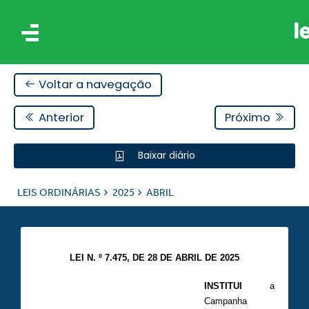
Voltar a navegação
Anterior
Próximo
Baixar diário
IS
LEIS ORDINÁRIAS
2025
ABRIL
ES
LEI N. º 7.475, DE 28 DE ABRIL DE 2025
INSTITUI
a
Campanha