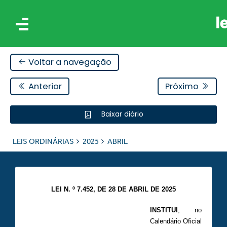
Voltar a navegação
Anterior
Próximo
Baixar diário
IS
LEIS ORDINÁRIAS
2025
ABRIL
ES
LEI N. º 7.452, DE 28 DE ABRIL DE 2025
INSTITUI
, no
Calendário Oficial