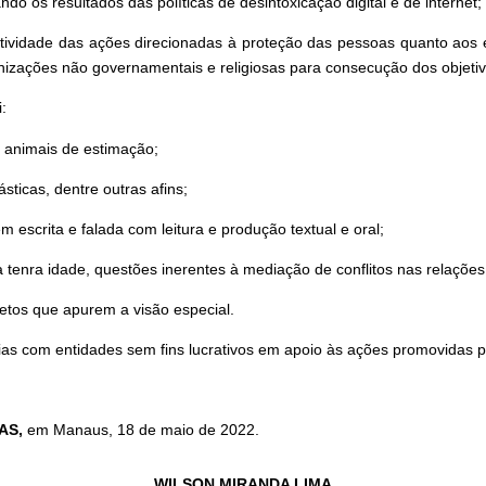
o os resultados das políticas de desintoxicação digital e de internet;
tividade das ações direcionadas à proteção das pessoas quanto aos e
anizações não governamentais e religiosas para consecução dos objetiv
:
 animais de estimação;
sticas, dentre outras afins;
escrita e falada com leitura e produção textual e oral;
a tenra idade, questões inerentes à mediação de conflitos nas relaçõ
etos que apurem a visão especial.
as com entidades sem fins lucrativos em apoio às ações promovidas pe
AS
,
em Manaus, 18 de maio de 2022.
WILSON MIRANDA LIMA