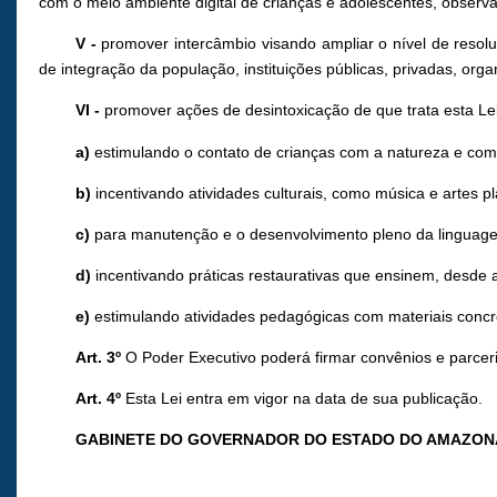
com o meio ambiente digital de crianças e adolescentes, observand
V -
promover intercâmbio visando ampliar o nível de resolu
de integração da população, instituições públicas, privadas, org
VI -
promover ações de desintoxicação de que trata esta Lei
a)
estimulando o contato de crianças com a natureza e com
b)
incentivando atividades culturais, como música e artes plá
c)
para manutenção e o desenvolvimento pleno da linguagem 
d)
incentivando práticas restaurativas que ensinem, desde 
e)
estimulando atividades pedagógicas com materiais concr
Art. 3º
O Poder Executivo poderá firmar convênios e parceri
Art. 4º
Esta Lei entra em vigor na data de sua publicação.
GABINETE DO GOVERNADOR DO ESTADO DO AMAZON