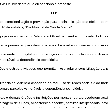
GISLATIVA decretou e eu sanciono a presente
LEI:
 de conscientização e prevenção para desintoxicação dos efeitos do m
 10 de outubro, “Dia Mundial da Saúde Mental”.
go passa a integrar o Calendário Oficial de Eventos do Estado do Ama
o e prevenção para desintoxicação dos efeitos do mau uso do meio amb
meio ambiente digital com prevenção contra os malefícios da utiliza
vulneráveis a dependência tecnológica;
es e outras atividades que permitam estimular a sensibilização da 
corrência de violência associada ao mau uso de redes sociais e do me
demais parcelas vulneráveis a dependência tecnológica;
pais e demais órgãos e instituições pertinentes, para procederem auxí
izagem de alunos, absenteísmo docente, conflitos interpessoais, probl