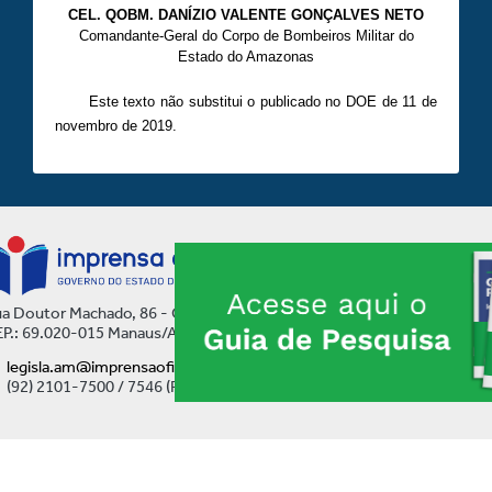
CEL. QOBM. DANÍZIO VALENTE GONÇALVES NETO
Comandante-Geral do Corpo de Bombeiros Militar do
Estado do Amazonas
Este texto não substitui o publicado no DOE de 11 de
novembro de 2019.
a Doutor Machado, 86 - Centro
P.: 69.020-015 Manaus/AM
legisla.am@imprensaoficial.am.gov.br
(92) 2101-7500 / 7546 (Ramal)