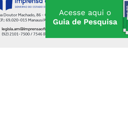
a Doutor Machado, 86 - Centro
P.: 69.020-015 Manaus/AM
legisla.am@imprensaoficial.am.gov.br
(92) 2101-7500 / 7546 (Ramal)