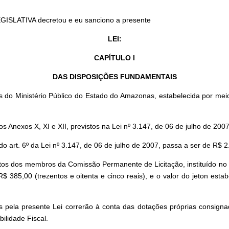
GISLATIVA decretou e eu sanciono a presente
LEI:
CAPÍTULO I
DAS DISPOSIÇÕES FUNDAMENTAIS
do Ministério Público do Estado do Amazonas, estabelecida por meio 
os Anexos X, XI e XII, previstos na Lei nº 3.147, de 06 de julho de 200
art. 6º da Lei nº 3.147, de 06 de julho de 2007, passa a ser de R$ 2.
os dos membros da Comissão Permanente de Licitação, instituído no § 
$ 385,00 (trezentos e oitenta e cinco reais), e o valor do jeton esta
 pela presente Lei correrão à conta das dotações próprias consign
ilidade Fiscal.