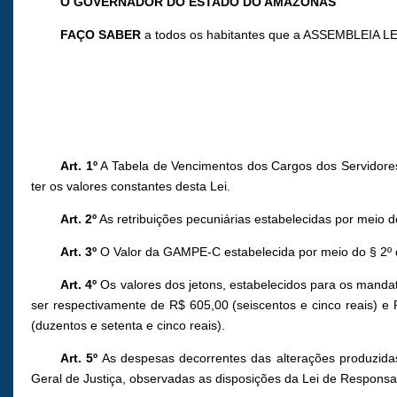
O GOVERNADOR DO ESTADO DO AMAZONAS
FAÇO SABER
a todos os habitantes que a ASSEMBLEIA LE
Art. 1º
A Tabela de Vencimentos dos Cargos dos Servidores 
ter os valores constantes desta Lei.
Art. 2º
As retribuições pecuniárias estabelecidas por meio d
Art. 3º
O Valor da GAMPE-C estabelecida por meio do § 2º do 
Art. 4º
Os valores dos jetons, estabelecidos para os mandat
ser respectivamente de R$ 605,00 (seiscentos e cinco reais) e R
(duzentos e setenta e cinco reais).
Art. 5º
As despesas decorrentes das alterações produzidas
Geral de Justiça, observadas as disposições da Lei de Responsab