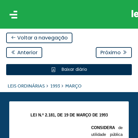
Voltar a navegação
Anterior
Próximo
Baixar diário
IS
LEIS ORDINÁRIAS
1993
MARÇO
ES
LEI N.º 2.181, DE 19 DE MARÇO DE 1993
CONSIDERA
de
utilidade pública