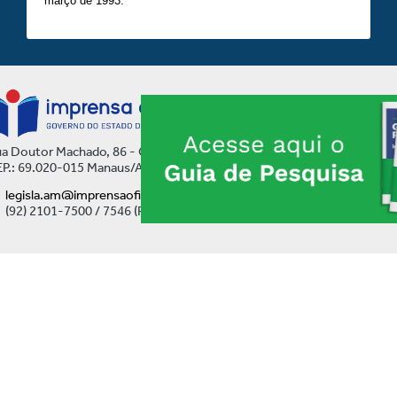
março de 1993.
a Doutor Machado, 86 - Centro
P.: 69.020-015 Manaus/AM
legisla.am@imprensaoficial.am.gov.br
(92) 2101-7500 / 7546 (Ramal)