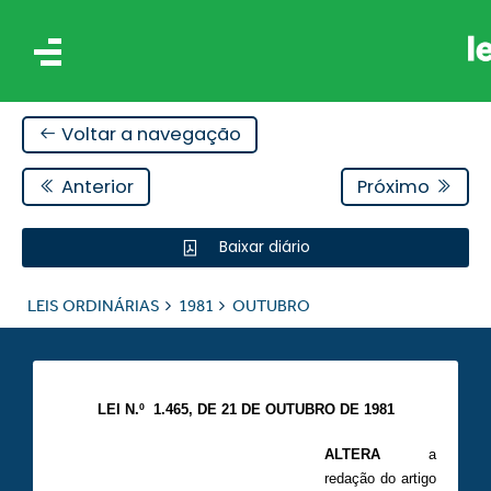
Voltar a navegação
Anterior
Próximo
Baixar diário
IS
LEIS ORDINÁRIAS
1981
OUTUBRO
ES
LEI N.º 1.465, DE 21 DE OUTUBRO DE 1981
ALTERA
a
redação do artigo