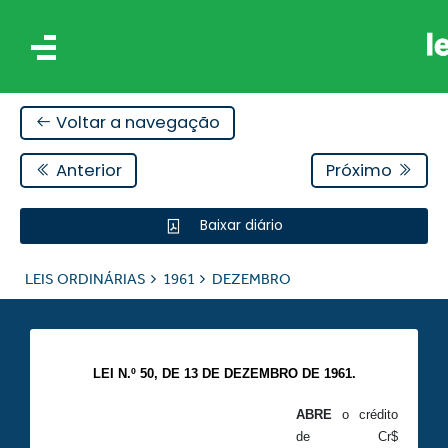
Voltar a navegação
Anterior
Próximo
Baixar diário
IS
LEIS ORDINÁRIAS
1961
DEZEMBRO
ES
LEI N.º 50, DE 13 DE DEZEMBRO DE 1961.
ABRE
o crédito
de Cr$