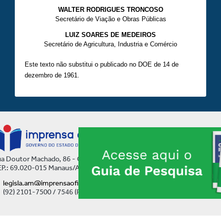
WALTER RODRIGUES TRONCOSO
Secretário de Viação e Obras Públicas
LUIZ SOARES DE MEDEIROS
Secretário de Agricultura, Industria e Comércio
Este texto não substitui o publicado no DOE de 14 de
dezembro de 1961.
a Doutor Machado, 86 - Centro
P.: 69.020-015 Manaus/AM
legisla.am@imprensaoficial.am.gov.br
(92) 2101-7500 / 7546 (Ramal)