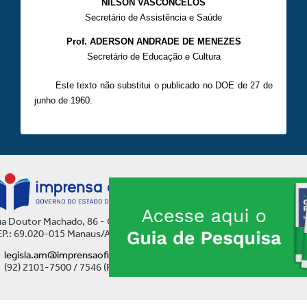
NILSON VASCONCELOS
Secretário de Assistência e Saúde
Prof. ADERSON ANDRADE DE MENEZES
Secretário de Educação e Cultura
Este texto não substitui o publicado no DOE de 27 de
junho de 1960.
a Doutor Machado, 86 - Centro
P.: 69.020-015 Manaus/AM
legisla.am@imprensaoficial.am.gov.br
(92) 2101-7500 / 7546 (Ramal)