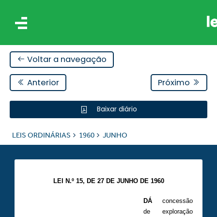
Voltar a navegação
Anterior
Próximo
Baixar diário
IS
LEIS ORDINÁRIAS
1960
JUNHO
ES
LEI N.º 15, DE 27 DE JUNHO DE 1960
DÁ
concessão
de exploração