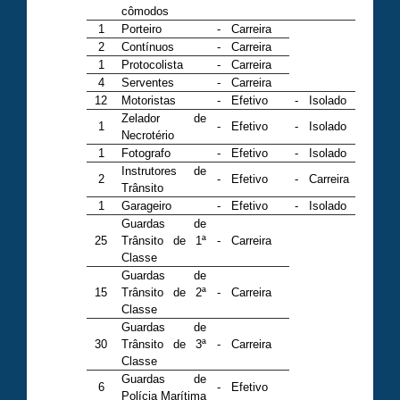
cômodos
1
Porteiro
-
Carreira
2
Contínuos
-
Carreira
1
Protocolista
-
Carreira
4
Serventes
-
Carreira
12
Motoristas
-
Efetivo
-
Isolado
Zelador de
1
-
Efetivo
-
Isolado
Necrotério
1
Fotografo
-
Efetivo
-
Isolado
Instrutores de
2
-
Efetivo
-
Carreira
Trânsito
1
Garageiro
-
Efetivo
-
Isolado
Guardas de
25
Trânsito de 1ª
-
Carreira
Classe
Guardas de
15
Trânsito de 2ª
-
Carreira
Classe
Guardas de
30
Trânsito de 3ª
-
Carreira
Classe
Guardas de
6
-
Efetivo
Polícia Marítima