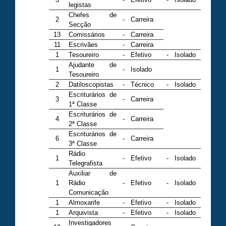
legistas
Chefes de
2
-
Carreira
Secção
13
Comissários
-
Carreira
11
Escrivães
-
Carreira
1
Tesoureiro
-
Efetivo
-
Isolado
Ajudante de
1
-
Isolado
Tesoureiro
2
Datiloscopistas
-
Técnico
-
Isolado
Escriturários de
3
-
Carreira
1ª Classe
Escriturários de
4
-
Carreira
2ª Classe
Escriturários de
6
-
Carreira
3ª Classe
Rádio
1
-
Efetivo
-
Isolado
Telegrafista
Auxiliar de
1
Rádio
-
Efetivo
-
Isolado
Comunicação
1
Almoxarife
-
Efetivo
-
Isolado
1
Arquivista
-
Efetivo
-
Isolado
Investigadores