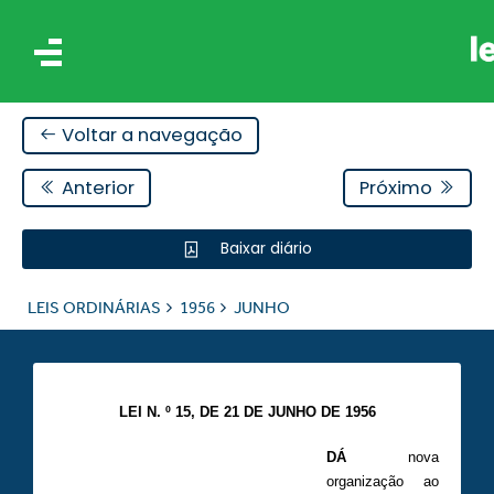
Voltar a navegação
Anterior
Próximo
Baixar diário
IS
LEIS ORDINÁRIAS
1956
JUNHO
ES
LEI N. º 15, DE 21 DE JUNHO DE 1956
DÁ
nova
organização ao