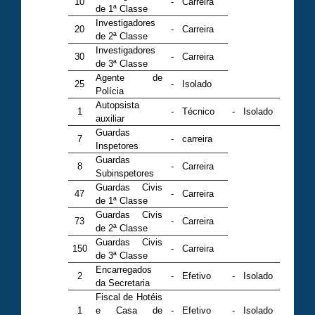
10
-
Carreira
de 1ª Classe
Investigadores
20
-
Carreira
de 2ª Classe
Investigadores
30
-
Carreira
de 3ª Classe
Agente de
25
-
Isolado
Polícia
Autopsista
1
-
Técnico
-
Isolado
auxiliar
Guardas
7
-
carreira
Inspetores
Guardas
8
-
Carreira
Subinspetores
Guardas Civis
47
-
Carreira
de 1ª Classe
Guardas Civis
73
-
Carreira
de 2ª Classe
Guardas Civis
150
-
Carreira
de 3ª Classe
Encarregados
2
-
Efetivo
-
Isolado
da Secretaria
Fiscal de Hotéis
1
e Casa de
-
Efetivo
-
Isolado