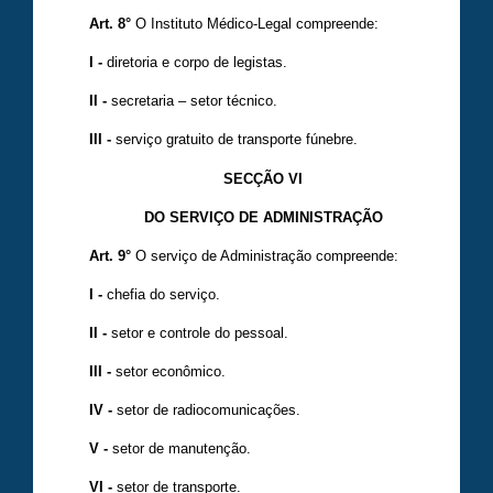
Art. 8°
O Instituto Médico-Legal compreende:
I -
diretoria e corpo de legistas.
II -
secretaria – setor técnico.
III -
serviço gratuito de transporte fúnebre.
SECÇÃO VI
DO SERVIÇO DE ADMINISTRAÇÃO
Art. 9°
O serviço de Administração compreende:
I -
chefia do serviço.
II -
setor e controle do pessoal.
III -
setor econômico.
IV -
setor de radiocomunicações.
V -
setor de manutenção.
VI -
setor de transporte.