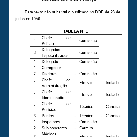
Este texto não substitui o publicado no DOE de 23 de
junho de 1956.
TABELA N° 1
Chefe de
1
-
Comissão
Polícia
Delegados
3
-
Comissão
Especializados
1
Delegado
-
Comissão
1
Corregedor
-
2
Diretores
-
Comissão
Chefe de
1
-
Efetivo
-
Isolado
Administração
Chefe de
1
-
Efetivo
-
Isolado
Identificação
Chefe de
1
-
Técnico
-
Carreira
Perícias
3
Peritos
-
Técnico
-
Carreira
1
Inspetores
-
Comissão
2
Subinspetores
-
Carreira
Médicos
3
-
Efetivo
-
Isolado