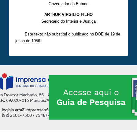
Governador do Estado
ARTHUR VIRGILIO FILHO
Secretário do Interior e Justiça
Este texto não substitui o publicado no DOE de 19 de
junho de 1956.
a Doutor Machado, 86 - Centro
P.: 69.020-015 Manaus/AM
legisla.am@imprensaoficial.am.gov.br
(92) 2101-7500 / 7546 (Ramal)