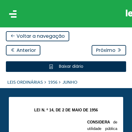
Voltar a navegação
Anterior
Próximo
Baixar diário
IS
LEIS ORDINÁRIAS
1956
JUNHO
ES
LEI N. º 14, DE 2 DE MAIO DE 1956
CONSIDERA
de
utilidade pública