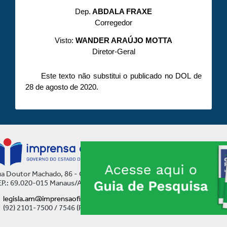
Dep.
ABDALA FRAXE
Corregedor
Visto:
WANDER ARAÚJO MOTTA
Diretor-Geral
Este texto não substitui o publicado no DOL de
28 de agosto de 2020.
a Doutor Machado, 86 - Centro
P.: 69.020-015 Manaus/AM
legisla.am@imprensaoficial.am.gov.br
(92) 2101-7500 / 7546 (Ramal)