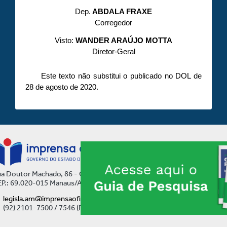
Dep.
ABDALA FRAXE
Corregedor
Visto:
WANDER ARAÚJO MOTTA
Diretor-Geral
Este texto não substitui o publicado no DOL de
28 de agosto de 2020.
a Doutor Machado, 86 - Centro
P.: 69.020-015 Manaus/AM
legisla.am@imprensaoficial.am.gov.br
(92) 2101-7500 / 7546 (Ramal)