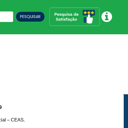
PESQUISAR
9
cial – CEAS.