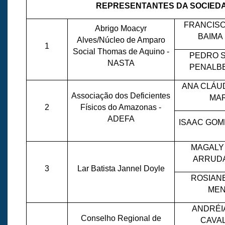
REPRESENTANTES DA SOCIEDA
FRANCISC
Abrigo Moacyr
BAIMA
Alves/Núcleo de Amparo
1
Social Thomas de Aquino -
PEDRO 
NASTA
PENALB
ANA CLÁU
Associação dos Deficientes
MAR
2
Físicos do Amazonas -
ADEFA
ISAAC GO
MAGALY
ARRUDA
3
Lar Batista Jannel Doyle
ROSIANE
MEN
ANDRÉI
Conselho Regional de
CAVA