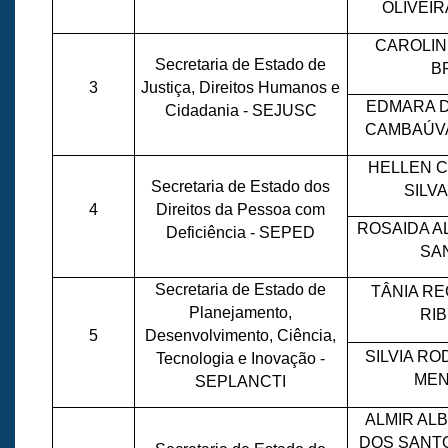
OLIVEI
CAROLIN
Secretaria de Estado de
B
3
Justiça, Direitos Humanos e
EDMARA D
Cidadania - SEJUSC
CAMBAÚVA
HELLEN C
Secretaria de Estado dos
SILV
4
Direitos da Pessoa com
ROSAIDA A
Deficiência - SEPED
SA
Secretaria de Estado de
TÂNIA RE
Planejamento,
RI
5
Desenvolvimento, Ciência,
SILVIA R
Tecnologia e Inovação -
MEN
SEPLANCTI
ALMIR AL
DOS SANT