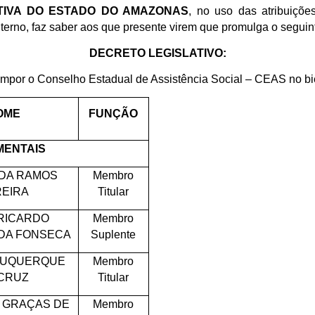
ATIVA DO ESTADO DO AMAZONAS
, no uso das atribuiçõe
nterno, faz saber aos que presente virem que promulga o seguin
DECRETO LEGISLATIVO:
mpor o Conselho Estadual de Assistência Social – CEAS no bi
OME
FUNÇÃO
ENTAIS
DA RAMOS
Membro
REIRA
Titular
 RICARDO
Membro
DA FONSECA
Suplente
LBUQUERQUE
Membro
 CRUZ
Titular
S GRAÇAS DE
Membro