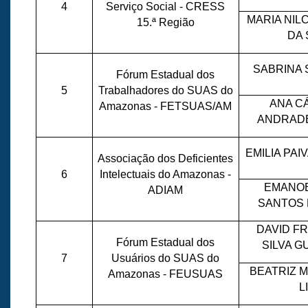
4
Serviço Social - CRESS
MARIA NIL
15.ª Região
DA 
SABRINA 
Fórum Estadual dos
5
Trabalhadores do SUAS do
ANA C
Amazonas - FETSUAS/AM
ANDRADE
EMILIA PAI
Associação dos Deficientes
6
Intelectuais do Amazonas -
EMANOE
ADIAM
SANTOS 
DAVID F
Fórum Estadual dos
SILVA 
7
Usuários do SUAS do
BEATRIZ 
Amazonas - FEUSUAS
L