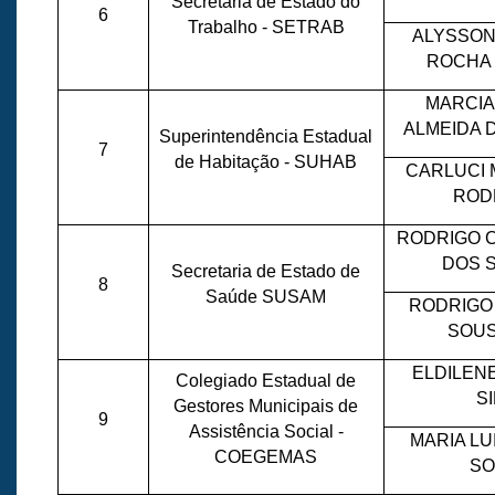
Secretaria de Estado do
6
Trabalho - SETRAB
ALYSSON
ROCHA
MARCIA
ALMEIDA 
Superintendência Estadual
7
de Habitação - SUHAB
CARLUCI 
ROD
RODRIGO 
DOS 
Secretaria de Estado de
8
Saúde SUSAM
RODRIGO
SOUS
ELDILEN
Colegiado Estadual de
S
Gestores Municipais de
9
Assistência Social -
MARIA LU
COEGEMAS
SO