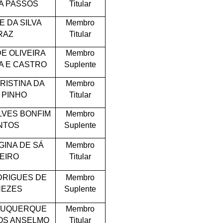
RA PASSOS
Titular
E DA SILVA
Membro
RAZ
Titular
E OLIVEIRA
Membro
 E CASTRO
Suplente
RISTINA DA
Membro
A PINHO
Titular
LVES BONFIM
Membro
NTOS
Suplente
GINA DE SÁ
Membro
BEIRO
Titular
ODRIGUES DE
Membro
EZES
Suplente
BUQUERQUE
Membro
OS ANSELMO
Titular