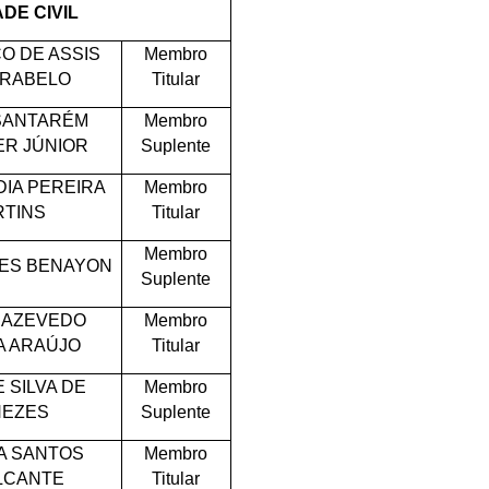
DE CIVIL
O DE ASSIS
Membro
 RABELO
Titular
SANTARÉM
Membro
ER JÚNIOR
Suplente
DIA PEREIRA
Membro
TINS
Titular
Membro
MES BENAYON
Suplente
 AZEVEDO
Membro
 ARAÚJO
Titular
 SILVA DE
Membro
EZES
Suplente
A SANTOS
Membro
LCANTE
Titular