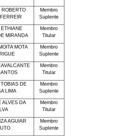
 ROBERTO
Membro
 FERREIR
Suplente
 ETHIANE
Membro
DE MIRANDA
Titular
MOITA MOTA
Membro
RIGUE
Suplente
CAVALCANTE
Membro
SANTOS
Titular
 TOBIAS DE
Membro
A LIMA
Suplente
E ALVES DA
Membro
ILVA
Titular
IZA AGUIAR
Membro
UTO
Suplente