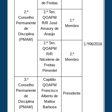
de Freitas
2.º
2.º Ten.
Conselho
QOAPM
1.º
Permanente
R/R José
Membro
de
Amaury de
Disciplina
Araújo
(PMAM)
2.º Ten.
1.º/06/2018
QOAPM
R/R
2.º
Nilcelene de
Membro
Freitas
Pimentel
3.º
Capitão
Conselho
QOAPM
Permanente
Francisco
Presidente
de
Alberto de
Disciplina
Mattos
(PMAM)
Barbosa