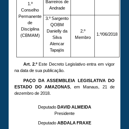
Barreiros de
1.º
Andrade
Conselho
Permanente
3.º Sargento
de
QOBM
Disciplina
Danielly da
2.º
1.º/06/2018
(CBMAM)
Silva
Membro
Alencar
Tapajós
Art. 2.º
Este Decreto Legislativo entra em vigor
na data de sua publicação.
PAÇO DA ASSEMBLEIA LEGISLATIVA DO
ESTADO DO AMAZONAS
, em Manaus, 21 de
dezembro de 2018.
Deputado
DAVID ALMEIDA
Presidente
Deputado
ABDALA FRAXE