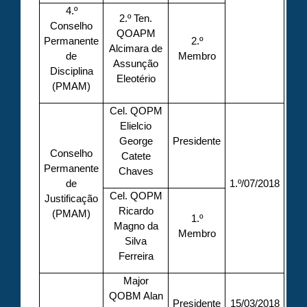
4.º
2.º Ten.
Conselho
QOAPM
Permanente
2.º
Alcimara de
de
Membro
Assunção
Disciplina
Eleotério
(PMAM)
Cel. QOPM
Elielcio
George
Presidente
Conselho
Catete
Permanente
Chaves
de
1.º/07/2018
Cel. QOPM
Justificação
Ricardo
(PMAM)
1.º
Magno da
Membro
Silva
Ferreira
Major
QOBM Alan
Presidente
15/03/2018