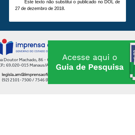
Este texto não substitui o publicado no DOL de
27 de dezembro de 2018.
a Doutor Machado, 86 - Centro
P.: 69.020-015 Manaus/AM
legisla.am@imprensaoficial.am.gov.br
(92) 2101-7500 / 7546 (Ramal)