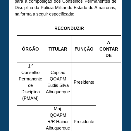
para a composição dos Conselhos Permanentes de
Disciplina da Polícia Militar do Estado do Amazonas,
na forma a seguir especificada:
RECONDUZIR
A
ÓRGÃO
TITULAR
FUNÇÃO
CONTAR
DE
1.º
Conselho
Capitão
Permanente
QOAPM
Presidente
de
Eudis Silva
Disciplina
Albuquerque
(PMAM)
Maj.
QOAPM
R/R Hainer
Presidente
Albuquerque