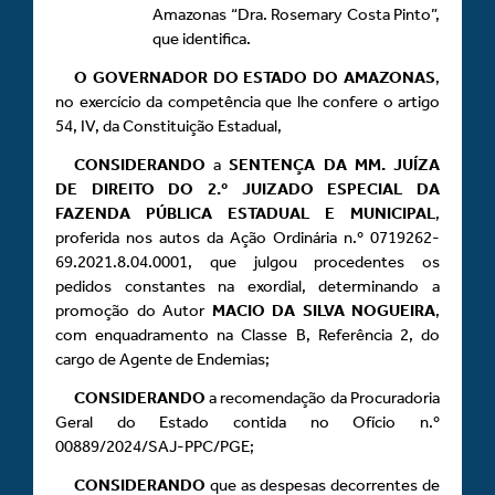
Amazonas “Dra. Rosemary Costa Pinto”,
que identifica.
O GOVERNADOR DO ESTADO DO AMAZONAS
,
no exercício da competência que lhe confere o artigo
54, IV, da Constituição Estadual,
CONSIDERANDO
a
SENTENÇA DA MM.
JUÍZA
DE DIREITO DO 2.º JUIZADO ESPECIAL DA
FAZENDA PÚBLICA ESTADUAL E MUNICIPAL
,
proferida nos autos da Ação Ordinária n.º 0719262-
69.2021.8.04.0001, que julgou procedentes os
pedidos constantes na exordial, determinando a
promoção do Autor
MACIO DA SILVA NOGUEIRA
,
com enquadramento na Classe B, Referência 2, do
cargo de Agente de Endemias;
CONSIDERANDO
a recomendação da Procuradoria
Geral do Estado contida no Ofício n.º
00889/2024/SAJ-PPC/PGE;
CONSIDERANDO
que as despesas decorrentes de