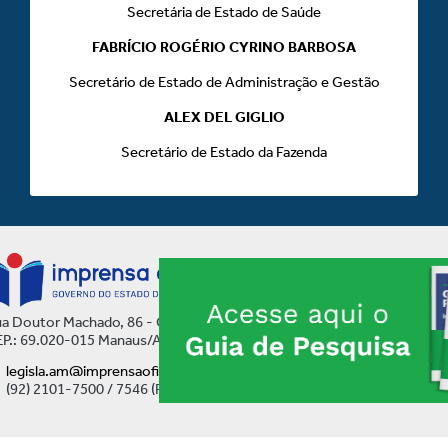
Secretária de Estado de Saúde
FABRÍCIO ROGÉRIO CYRINO BARBOSA
Secretário de Estado de Administração e Gestão
ALEX DEL GIGLIO
Secretário de Estado da Fazenda
a Doutor Machado, 86 - Centro
P.: 69.020-015 Manaus/AM
legisla.am@imprensaoficial.am.gov.br
(92) 2101-7500 / 7546 (Ramal)