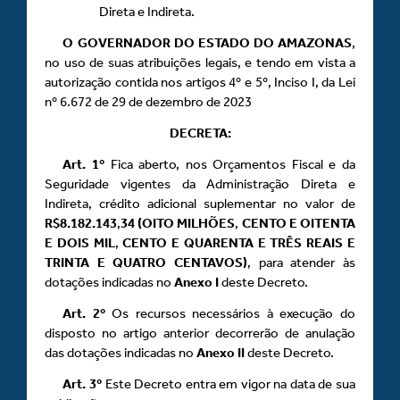
Direta e Indireta.
O GOVERNADOR DO ESTADO DO AMAZONAS
,
no uso de suas atribuições legais, e tendo em vista a
autorização contida nos artigos 4º e 5º, Inciso I, da Lei
nº 6.672 de 29 de dezembro de 2023
DECRETA:
Art.
1º
Fica aberto, nos Orçamentos Fiscal e da
Seguridade vigentes da Administração Direta e
Indireta, crédito adicional suplementar no valor de
R$8.182.143
,
34 (OITO MILHÕES
,
CENTO E OITENTA
E DOIS MIL
,
CENTO E QUARENTA E TRÊS REAIS E
TRINTA E QUATRO CENTAVOS)
, para atender às
dotações indicadas no
Anexo
I
deste Decreto.
Art.
2º
Os recursos necessários à execução do
disposto no artigo anterior decorrerão de anulação
das dotações indicadas no
Anexo
II
deste Decreto.
Art.
3º
Este Decreto entra em vigor na data de sua