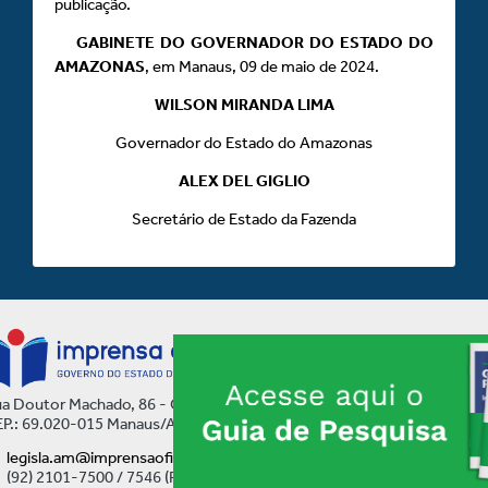
publicação.
GABINETE DO GOVERNADOR DO ESTADO DO
AMAZONAS
, em Manaus, 09 de maio de 2024.
WILSON MIRANDA LIMA
Governador do Estado do Amazonas
ALEX DEL GIGLIO
Secretário de Estado da Fazenda
a Doutor Machado, 86 - Centro
P.: 69.020-015 Manaus/AM
legisla.am@imprensaoficial.am.gov.br
(92) 2101-7500 / 7546 (Ramal)