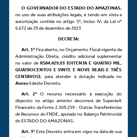
O GOVERNADOR DO ESTADO DO AMAZONAS
,
no uso de suas atribuições legais, e tendo em vista a
autorização contida no artigo 5º, Inciso IV, da Lei nº
6.672 de 29 de dezembro de 2023
DECRETA:
Art.
1º
Fica aberto, no Orçamento Fiscal vigente da
Administração Direta, crédito adicional suplementar
no valor de
R$84.429
,
03 (OITENTA E QUATRO MIL
,
QUATROCENTOS E VINTE E NOVE REAIS E TRÊS
CENTAVOS)
, para atender à dotação indicada no
Anexo
I
deste Decreto.
Art.
2º
O recurso necessário à execução do
disposto no artigo anterior decorrerá de Superávit
Financeiro da Fonte 2.569.259 - Outras Transferências
de Recursos do FNDE, apurado no Balanço Patrimonial
do ESTADO DO AMAZONAS.
Art.
3º
Este Decreto entra em vigor na data de sua