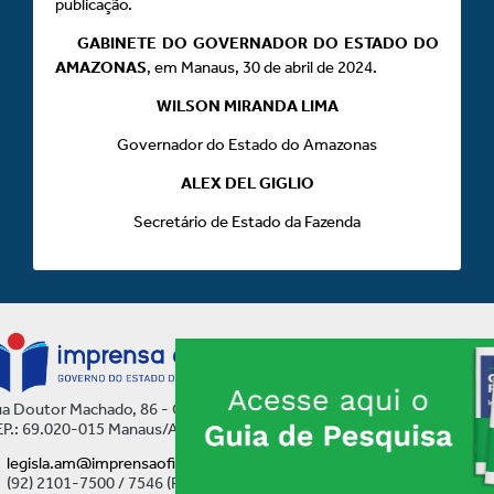
publicação.
GABINETE DO GOVERNADOR DO ESTADO DO
AMAZONAS
, em Manaus, 30 de abril de 2024.
WILSON MIRANDA LIMA
Governador do Estado do Amazonas
ALEX DEL GIGLIO
Secretário de Estado da Fazenda
a Doutor Machado, 86 - Centro
P.: 69.020-015 Manaus/AM
legisla.am@imprensaoficial.am.gov.br
(92) 2101-7500 / 7546 (Ramal)