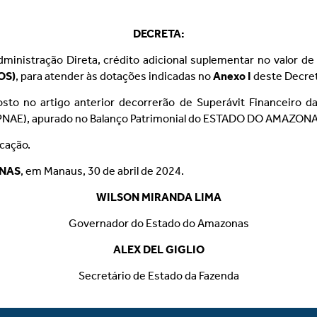
DECRETA:
ministração Direta, crédito adicional suplementar no valor d
OS)
, para atender às dotações indicadas no
Anexo
I
deste Decret
to no artigo anterior decorrerão de Superávit Financeiro d
 (PNAE), apurado no Balanço Patrimonial do ESTADO DO AMAZONA
icação.
ONAS
, em Manaus, 30 de abril de 2024.
WILSON MIRANDA LIMA
Governador do Estado do Amazonas
ALEX DEL GIGLIO
Secretário de Estado da Fazenda