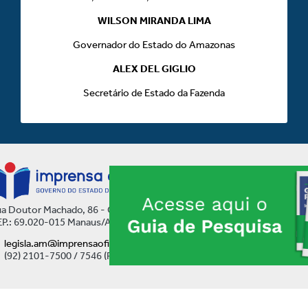
WILSON MIRANDA LIMA
Governador do Estado do Amazonas
ALEX DEL GIGLIO
Secretário de Estado da Fazenda
a Doutor Machado, 86 - Centro
P.: 69.020-015 Manaus/AM
legisla.am@imprensaoficial.am.gov.br
(92) 2101-7500 / 7546 (Ramal)