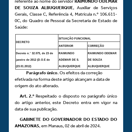
referente ao nome do servidor
RAIMUNDO ODEMAR
DE SOUZA ALBUQUERQUE
, Auxiliar de Serviços
Gerais, Classe C, Referência 4, Matrícula n.º 106.611-
0C, do Quadro de Pessoal da Secretaria de Estado de
Saúde:
SITUAÇÃO FUNCIONAL
DECRETO
ANTERIOR
CORREÇÃO
Decreto n.
°
32.075, de 23 de
RAIMUNDO
RAIMUNDO ODEMAR
janeiro de 2012 (D.O.E de
ADEMAR DE S.
DE SOUZA
(23.01.2012)
ALBUQUERQUE
ALBUQUERQUE
Parágrafo único
. Os efeitos da correção
efetivada na forma deste artigo alcançam a data de
origem do ato alterado.
Art.
2.º
Respeitado o disposto no parágrafo único
do artigo anterior, este Decreto entra em vigor na
data de sua publicação.
GABINETE DO GOVERNADOR DO ESTADO DO
AMAZONAS
, em Manaus, 02 de abril de 2024.