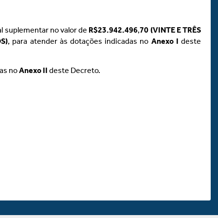
al suplementar no valor de
R$23.942.496
,
70 (VINTE E TRÊS
S)
, para atender às dotações indicadas no
Anexo
I
deste
das no
Anexo
II
deste Decreto.