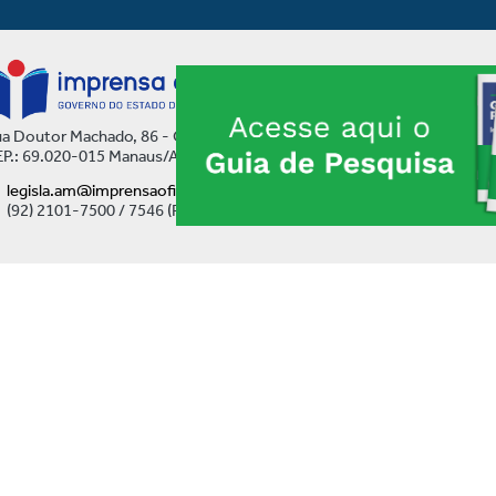
a Doutor Machado, 86 - Centro
P.: 69.020-015 Manaus/AM
legisla.am@imprensaoficial.am.gov.br
(92) 2101-7500 / 7546 (Ramal)