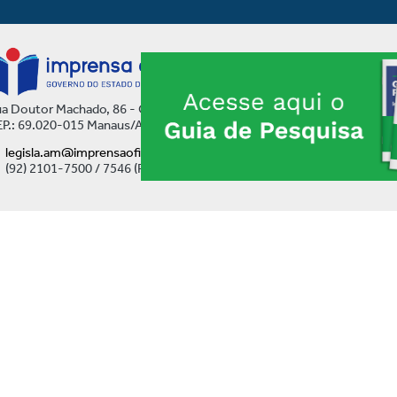
a Doutor Machado, 86 - Centro
P.: 69.020-015 Manaus/AM
legisla.am@imprensaoficial.am.gov.br
(92) 2101-7500 / 7546 (Ramal)