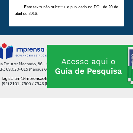
Este texto não substitui o publicado no DOL de 20 de
abril de 2016.
a Doutor Machado, 86 - Centro
P.: 69.020-015 Manaus/AM
legisla.am@imprensaoficial.am.gov.br
(92) 2101-7500 / 7546 (Ramal)