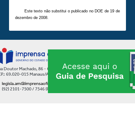
Este texto não substitui o publicado no DOE de 19 de
dezembro de 2008.
a Doutor Machado, 86 - Centro
P.: 69.020-015 Manaus/AM
legisla.am@imprensaoficial.am.gov.br
(92) 2101-7500 / 7546 (Ramal)