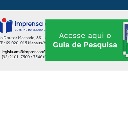
a Doutor Machado, 86 - Centro
P.: 69.020-015 Manaus/AM
legisla.am@imprensaoficial.am.gov.br
(92) 2101-7500 / 7546 (Ramal)